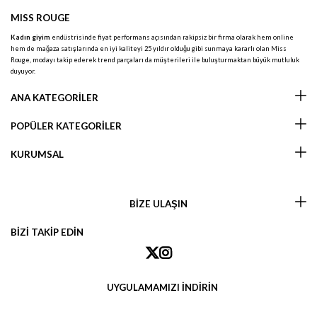
MISS ROUGE
Kadın giyim
endüstrisinde fiyat performans açısından rakipsiz bir firma olarak hem online
hem de mağaza satışlarında en iyi kaliteyi 25 yıldır olduğu gibi sunmaya kararlı olan Miss
Rouge, modayı takip ederek trend parçaları da müşterileri ile buluşturmaktan büyük mutluluk
duyuyor.
ANA KATEGORİLER
POPÜLER KATEGORİLER
KURUMSAL
BİZE ULAŞIN
BİZİ TAKİP EDİN
UYGULAMAMIZI İNDİRİN