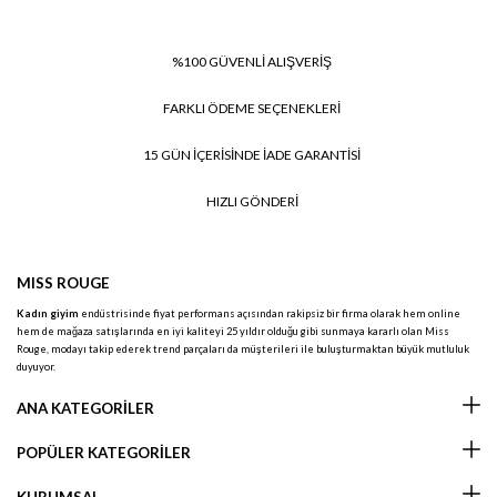
%100 GÜVENLİ ALIŞVERİŞ
FARKLI ÖDEME SEÇENEKLERİ
15 GÜN İÇERİSİNDE İADE GARANTİSİ
HIZLI GÖNDERİ
MISS ROUGE
Kadın giyim
endüstrisinde fiyat performans açısından rakipsiz bir firma olarak hem online
hem de mağaza satışlarında en iyi kaliteyi 25 yıldır olduğu gibi sunmaya kararlı olan Miss
Rouge, modayı takip ederek trend parçaları da müşterileri ile buluşturmaktan büyük mutluluk
duyuyor.
ANA KATEGORİLER
POPÜLER KATEGORİLER