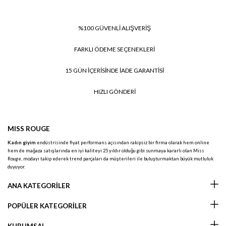
%100 GÜVENLİ ALIŞVERİŞ
FARKLI ÖDEME SEÇENEKLERİ
15 GÜN İÇERİSİNDE İADE GARANTİSİ
HIZLI GÖNDERİ
MISS ROUGE
Kadın giyim
endüstrisinde fiyat performans açısından rakipsiz bir firma olarak hem online
hem de mağaza satışlarında en iyi kaliteyi 25 yıldır olduğu gibi sunmaya kararlı olan Miss
Rouge, modayı takip ederek trend parçaları da müşterileri ile buluşturmaktan büyük mutluluk
duyuyor.
ANA KATEGORİLER
POPÜLER KATEGORİLER