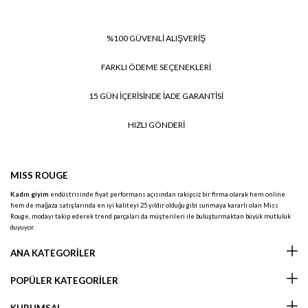
%100 GÜVENLİ ALIŞVERİŞ
FARKLI ÖDEME SEÇENEKLERİ
15 GÜN İÇERİSİNDE İADE GARANTİSİ
HIZLI GÖNDERİ
MISS ROUGE
Kadın giyim
endüstrisinde fiyat performans açısından rakipsiz bir firma olarak hem online
hem de mağaza satışlarında en iyi kaliteyi 25 yıldır olduğu gibi sunmaya kararlı olan Miss
Rouge, modayı takip ederek trend parçaları da müşterileri ile buluşturmaktan büyük mutluluk
duyuyor.
ANA KATEGORİLER
POPÜLER KATEGORİLER