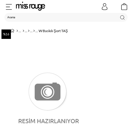
W Baskılı Şort TAŞ
16