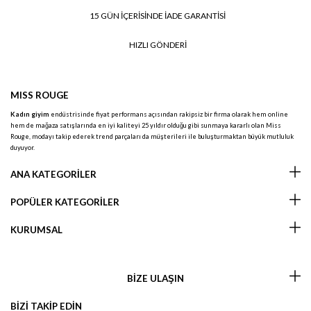
15 GÜN İÇERİSİNDE İADE GARANTİSİ
HIZLI GÖNDERİ
MISS ROUGE
Kadın giyim
endüstrisinde fiyat performans açısından rakipsiz bir firma olarak hem online
hem de mağaza satışlarında en iyi kaliteyi 25 yıldır olduğu gibi sunmaya kararlı olan Miss
Rouge, modayı takip ederek trend parçaları da müşterileri ile buluşturmaktan büyük mutluluk
duyuyor.
ANA KATEGORİLER
POPÜLER KATEGORİLER
KURUMSAL
BİZE ULAŞIN
BİZİ TAKİP EDİN