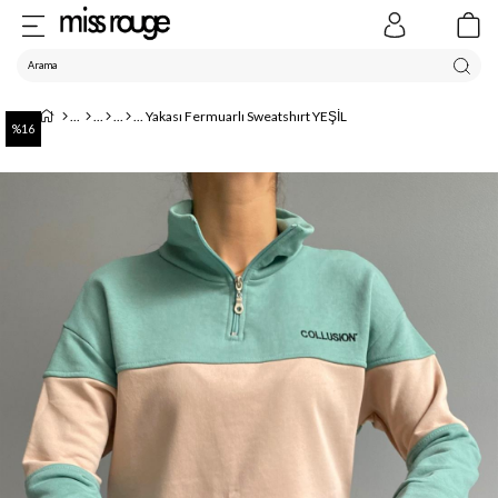
Yakası Fermuarlı Sweatshırt YEŞİL
16