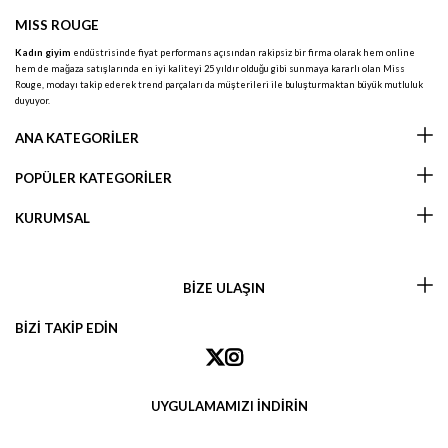
MISS ROUGE
Kadın giyim
endüstrisinde fiyat performans açısından rakipsiz bir firma olarak hem online
hem de mağaza satışlarında en iyi kaliteyi 25 yıldır olduğu gibi sunmaya kararlı olan Miss
Rouge, modayı takip ederek trend parçaları da müşterileri ile buluşturmaktan büyük mutluluk
duyuyor.
ANA KATEGORİLER
POPÜLER KATEGORİLER
KURUMSAL
BİZE ULAŞIN
BİZİ TAKİP EDİN
UYGULAMAMIZI İNDİRİN