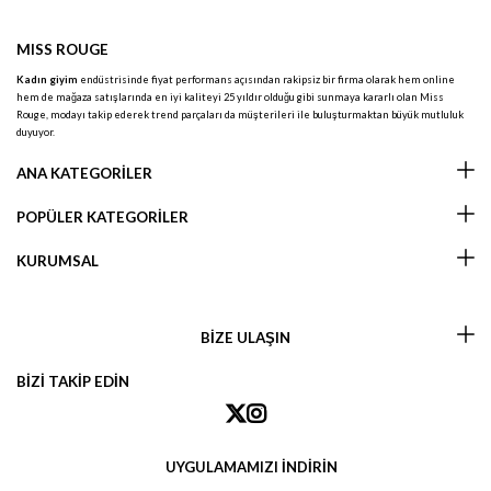
MISS ROUGE
Kadın giyim
endüstrisinde fiyat performans açısından rakipsiz bir firma olarak hem online
hem de mağaza satışlarında en iyi kaliteyi 25 yıldır olduğu gibi sunmaya kararlı olan Miss
Rouge, modayı takip ederek trend parçaları da müşterileri ile buluşturmaktan büyük mutluluk
duyuyor.
ANA KATEGORİLER
POPÜLER KATEGORİLER
KURUMSAL
BİZE ULAŞIN
BİZİ TAKİP EDİN
UYGULAMAMIZI İNDİRİN