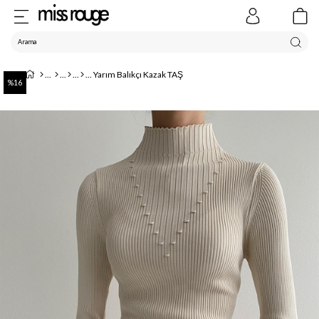
Yarım Balıkçı Kazak TAŞ
16